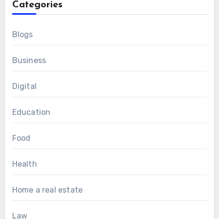
Categories
Blogs
Business
Digital
Education
Food
Health
Home a real estate
Law