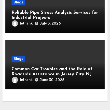
Blogs
Reliable Pipe Stress Analysis Services for
Industrial Projects
letrank
July 3, 2026
Blogs
Common Car Troubles and the Role of
Roadside Assistance in Jersey City NJ
letrank
June 30, 2026