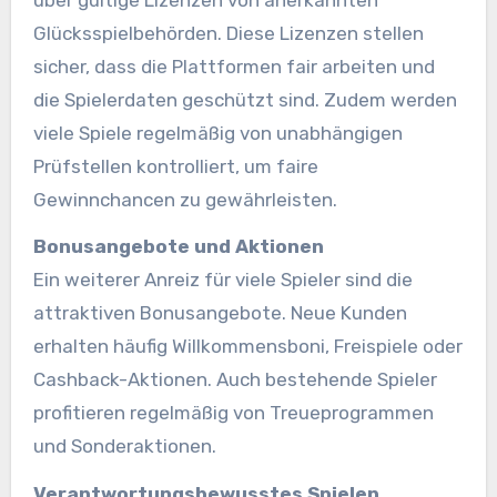
Glücksspielbehörden. Diese Lizenzen stellen
sicher, dass die Plattformen fair arbeiten und
die Spielerdaten geschützt sind. Zudem werden
viele Spiele regelmäßig von unabhängigen
Prüfstellen kontrolliert, um faire
Gewinnchancen zu gewährleisten.
Bonusangebote und Aktionen
Ein weiterer Anreiz für viele Spieler sind die
attraktiven Bonusangebote. Neue Kunden
erhalten häufig Willkommensboni, Freispiele oder
Cashback-Aktionen. Auch bestehende Spieler
profitieren regelmäßig von Treueprogrammen
und Sonderaktionen.
Verantwortungsbewusstes Spielen