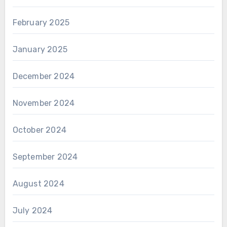
February 2025
January 2025
December 2024
November 2024
October 2024
September 2024
August 2024
July 2024