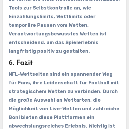
Tools zur Selbstkontrolle an, wie
Einzahlungslimits, Wettlimits oder
temporäre Pausen vom Wetten.
Verantwortungsbewusstes Wetten ist
entscheidend, um das Spielerlebnis
langfristig positiv zu gestalten.
6. Fazit
NFL-Wettseiten sind ein spannender Weg
für Fans, ihre Leidenschaft für Football mit
strategischem Wetten zu verbinden. Durch
die große Auswahl an Wettarten, die
Möglichkeit von Live-Wetten und zahlreiche
Boni bieten diese Plattformen ein
abwechslungsreiches Erlebnis. Wichtig ist