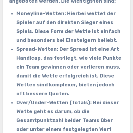
angeboten werden. Die wichtigsten sind:
Moneyline-Wetten: Hierbei wettet der
Spieler auf den direkten Sieger eines
Spiels. Diese Form der Wette ist einfach
und besonders bei Einsteigern beliebt.
Spread-Wetten: Der Spread ist eine Art
Handicap, das festlegt, wie viele Punkte
ein Team gewinnen oder verlieren muss,
damit die Wette erfolgreich ist. Diese
Wetten sind komplexer, bieten jedoch
oft bessere Quoten.
Over/Under-Wetten (Totals): Bei dieser
Wette geht es darum, ob die
Gesamtpunktzahl beider Teams über
oder unter einem festgelegten Wert