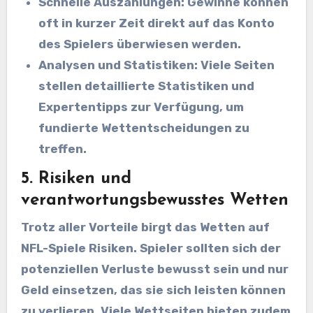
Schnelle Auszahlungen: Gewinne können
oft in kurzer Zeit direkt auf das Konto
des Spielers überwiesen werden.
Analysen und Statistiken: Viele Seiten
stellen detaillierte Statistiken und
Expertentipps zur Verfügung, um
fundierte Wettentscheidungen zu
treffen.
5. Risiken und
verantwortungsbewusstes Wetten
Trotz aller Vorteile birgt das Wetten auf
NFL-Spiele Risiken. Spieler sollten sich der
potenziellen Verluste bewusst sein und nur
Geld einsetzen, das sie sich leisten können
zu verlieren. Viele Wettseiten bieten zudem