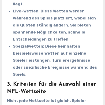
liegt.
Live-Wetten: Diese Wetten werden
während des Spiels platziert, wobei sich
die Quoten ständig ändern. Sie bieten
spannende Möglichkeiten, schnelle
Entscheidungen zu treffen.
Spezialwetten: Diese beinhalten
beispielsweise Wetten auf einzelne
Spielerleistungen, Turnierergebnisse
oder spezifische Ereignisse während des
Spiels.
3. Kriterien für die Auswahl einer
NFL-Wettseite
Nicht jede Wettseite ist gleich. Spieler