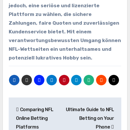
jedoch, eine seriöse und lizenzierte
Plattform zu wählen, die sichere
Zahlungen, faire Quoten und zuverlässigen
Kundenservice bietet. Mit einem
verantwortungsbewussten Umgang können
NFL-Wettseiten ein unterhaltsames und
potenziell lukratives Hobby sein.
Post
Comparing NFL
Ultimate Guide to NFL
navigation
Online Betting
Betting on Your
Platforms
Phone