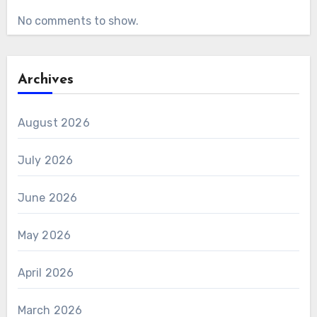
No comments to show.
Archives
August 2026
July 2026
June 2026
May 2026
April 2026
March 2026