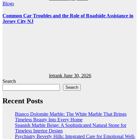
Blogs
Common Car Troubles and the Role of Roadside Assistance in
Jersey City NJ
letrank
June 30, 2026
Search
Search
Recent Posts
Bianco Dolomite Marble: The White Marble That Brings
Timeless Beauty Into Every Home
Spanish Marble Beige: A Sophisticated Natural Stone for
Timeless Interior Design
Psychiatry Beverly Hills: Integrated Care for Emotional Well-