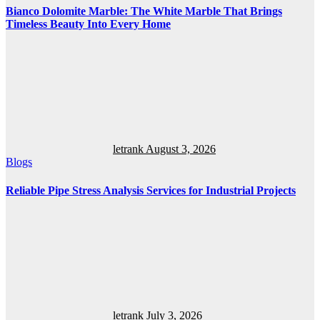
Bianco Dolomite Marble: The White Marble That Brings
Timeless Beauty Into Every Home
letrank
August 3, 2026
Blogs
Reliable Pipe Stress Analysis Services for Industrial Projects
letrank
July 3, 2026