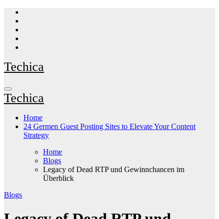
Skip
to
content
Techica
Techica
Home
24 Germen Guest Posting Sites to Elevate Your Content
Strategy
Home
Blogs
Legacy of Dead RTP und Gewinnchancen im
Überblick
Blogs
Legacy of Dead RTP und