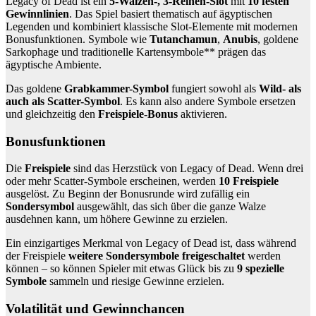
Legacy of Dead ist ein
5-Walzen-, 3-Reihen-Slot
mit
10 festen
Gewinnlinien
. Das Spiel basiert thematisch auf ägyptischen
Legenden und kombiniert klassische Slot-Elemente mit modernen
Bonusfunktionen. Symbole wie
Tutanchamun
,
Anubis
, goldene
Sarkophage und traditionelle Kartensymbole** prägen das
ägyptische Ambiente.
Das goldene
Grabkammer-Symbol
fungiert sowohl als
Wild- als
auch als Scatter-Symbol
. Es kann also andere Symbole ersetzen
und gleichzeitig den
Freispiele-Bonus
aktivieren.
Bonusfunktionen
Die
Freispiele
sind das Herzstück von Legacy of Dead. Wenn drei
oder mehr Scatter-Symbole erscheinen, werden
10 Freispiele
ausgelöst. Zu Beginn der Bonusrunde wird zufällig ein
Sondersymbol
ausgewählt, das sich über die ganze Walze
ausdehnen kann, um höhere Gewinne zu erzielen.
Ein einzigartiges Merkmal von Legacy of Dead ist, dass während
der Freispiele
weitere Sondersymbole freigeschaltet
werden
können – so können Spieler mit etwas Glück bis zu
9 spezielle
Symbole
sammeln und riesige Gewinne erzielen.
Volatilität und Gewinnchancen