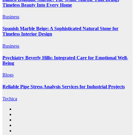
Timeless Beauty Into Every Home
Business
Spanish Marble Beige: A Sophisticated Natural Stone for
Timeless Interior Design
Business
Psychiatry Beverly Hills: Integrated Care for Emotional Well-
Being
Blogs
Reliable Pipe Stress Analysis Services for Industrial Projects
Techica