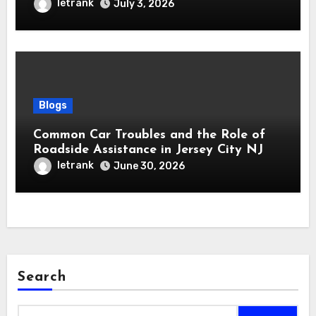
letrank
July 3, 2026
Blogs
Common Car Troubles and the Role of
Roadside Assistance in Jersey City NJ
letrank
June 30, 2026
Search