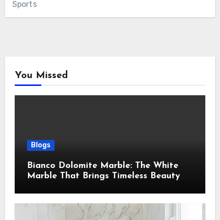
Sports
You Missed
Blogs
Bianco Dolomite Marble: The White
Marble That Brings Timeless Beauty
Into Every Home