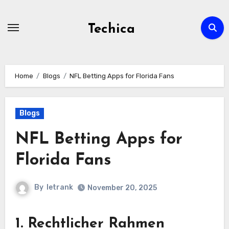
Skip
to
Techica
content
Home
Blogs
NFL Betting Apps for Florida Fans
Blogs
NFL Betting Apps for
Florida Fans
By
letrank
November 20, 2025
1. Rechtlicher Rahmen