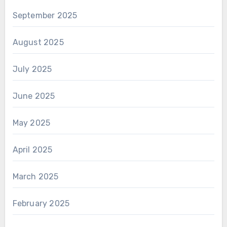
September 2025
August 2025
July 2025
June 2025
May 2025
April 2025
March 2025
February 2025