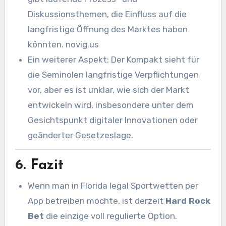
Diskussionsthemen, die Einfluss auf die
langfristige Öffnung des Marktes haben
könnten. novig.us
Ein weiterer Aspekt: Der Kompakt sieht für
die Seminolen langfristige Verpflichtungen
vor, aber es ist unklar, wie sich der Markt
entwickeln wird, insbesondere unter dem
Gesichtspunkt digitaler Innovationen oder
geänderter Gesetzeslage.
6. Fazit
Wenn man in Florida legal Sportwetten per
App betreiben möchte, ist derzeit
Hard Rock
Bet
die einzige voll regulierte Option.