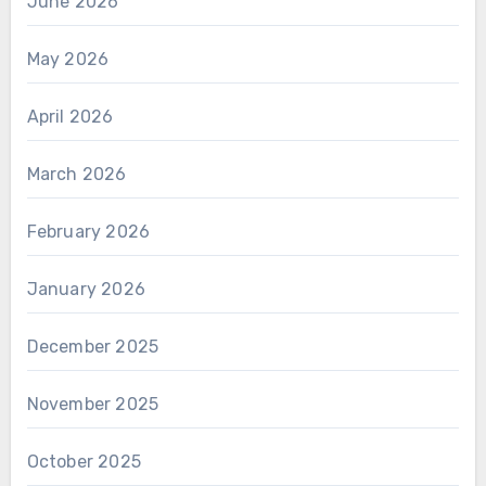
June 2026
May 2026
April 2026
March 2026
February 2026
January 2026
December 2025
November 2025
October 2025