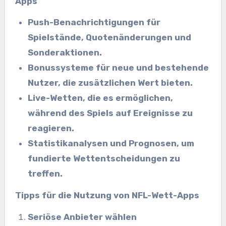
Apps
Push-Benachrichtigungen für
Spielstände, Quotenänderungen und
Sonderaktionen.
Bonussysteme für neue und bestehende
Nutzer, die zusätzlichen Wert bieten.
Live-Wetten, die es ermöglichen,
während des Spiels auf Ereignisse zu
reagieren.
Statistikanalysen und Prognosen, um
fundierte Wettentscheidungen zu
treffen.
Tipps für die Nutzung von NFL-Wett-Apps
Seriöse Anbieter wählen