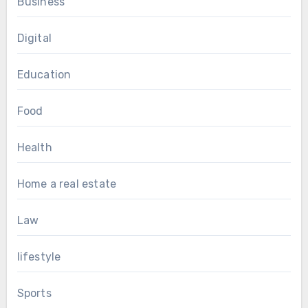
Business
Digital
Education
Food
Health
Home a real estate
Law
lifestyle
Sports