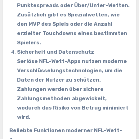
Punktespreads oder Über/Unter-Wetten.
Zusätzlich gibt es Spezialwetten, wie
den MVP des Spiels oder die Anzahl
erzielter Touchdowns eines bestimmten
Spielers.
Sicherheit und Datenschutz
Seriöse NFL-Wett-Apps nutzen moderne
Verschlüsselungstechnologien, um die
Daten der Nutzer zu schützen.
Zahlungen werden über sichere
Zahlungsmethoden abgewickelt,
wodurch das Risiko von Betrug minimiert
wird.
Beliebte Funktionen moderner NFL-Wett-