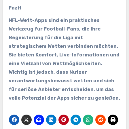
Fazit
NFL-Wett-Apps sind ein praktisches
Werkzeug für Football-Fans, die ihre
Begeisterung für die Liga mit
strategischem Wetten verbinden möchten.
Sie bieten Komfort, Live-Informationen und
eine Vielzahl von Wettmöglichkeiten.
Wichtig ist jedoch, dass Nutzer
verantwortungsbewusst wetten und sich
für seriöse Anbieter entscheiden, um das
volle Potenzial der Apps sicher zu genießen.