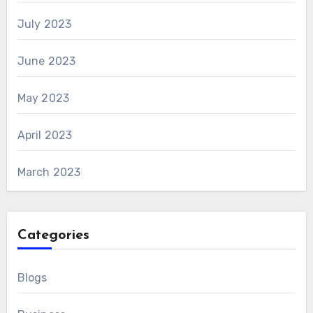
July 2023
June 2023
May 2023
April 2023
March 2023
Categories
Blogs